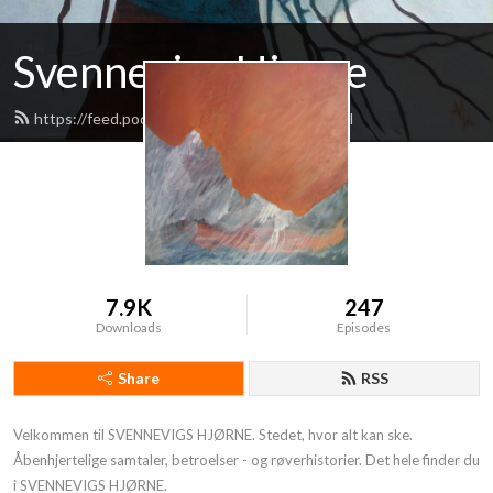
Svennevigs Hjørne
https://feed.podbean.com/svennevig/feed.xml
7.9K
247
Downloads
Episodes
Share
RSS
Velkommen til SVENNEVIGS HJØRNE. Stedet, hvor alt kan ske. 
Åbenhjertelige samtaler, betroelser - og røverhistorier. Det hele finder du 
i SVENNEVIGS HJØRNE.