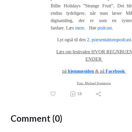
Billie Holidays ”Strange Fruit”. Det bli
endnu tydeligere, når man læser Mi
digtsamling, der er som en ryste
fanfare.
Læs
mere.
Hør
podcast
.
Lyt også til den
2. præsentationspodcast
Læs om festivalen HVOR REGNBUE
ENDER
på
hjemmesiden
&
på
Facebook
Foto: Michael Svennevig
18
Comment (0)