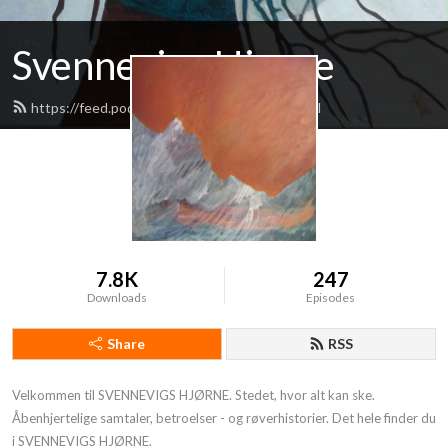
Svennevigs Hjørne
https://feed.podbean.com/svennevig/feed.xml
7.8K
247
Downloads
Episodes
Share
RSS
Velkommen til SVENNEVIGS HJØRNE. Stedet, hvor alt kan ske. 
Åbenhjertelige samtaler, betroelser - og røverhistorier. Det hele finder du 
i SVENNEVIGS HJØRNE.