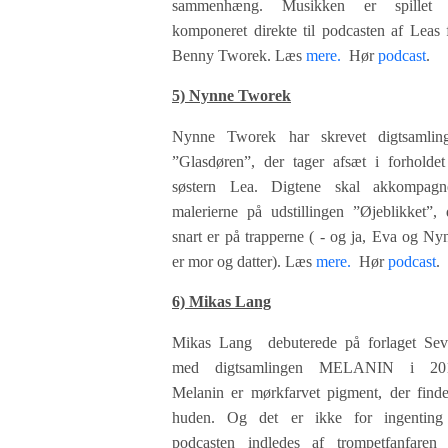
sammenhæng. Musikken er spillet
komponeret direkte til podcasten af Leas f
Benny Tworek.
Læs
mere.
Hør
podcast
.
5) Nynne Tworek
Nynne Tworek har skrevet digtsamlin
”Glasdøren”, der tager afsæt i forholdet 
søstern Lea. Digtene skal akkompagn
malerierne på udstillingen ”Øjeblikket”, 
snart er på trapperne ( - og ja, Eva og Ny
er mor og datter).
Læs
mere.
Hør
podcast
.
6) Mikas Lang
Mikas Lang debuterede på forlaget Sev
med digtsamlingen MELANIN i 20
Melanin er mørkfarvet pigment, der finde
huden. Og det er ikke for ingenting
podcasten indledes af trompetfanfaren 