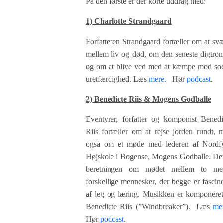
På den første er der korte uddrag med:
1) Charlotte Strandgaard
Forfatteren Strandgaard fortæller om at sv
mellem liv og død, om den seneste digtro
og om at blive ved med at kæmpe mod soc
uretfærdighed.
Læs
mere.
Hør
podcast
.
2) Benedicte Riis & Mogens Godballe
Eventyrer, forfatter og komponist Benedi
Riis fortæller om at rejse jorden rundt, 
også om et møde med lederen af Nordf
Højskole i Bogense, Mogens Godballe. Det
beretningen om mødet mellem to me
forskellige mennesker, der begge er fascine
af leg og læring. Musikken er komponeret
Benedicte Riis (”Windbreaker”).
Læs
me
Hør
podcast
.