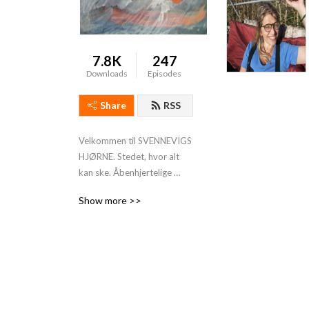
7.8K
247
Downloads
Episodes
Share
RSS
Velkommen til SVENNEVIGS 
HJØRNE. Stedet, hvor alt 
kan ske. Åbenhjertelige 
samtaler, betroelser - og 
Show more >>
røverhistorier. Det hele 
finder du i SVENNEVIGS 
HJØRNE.