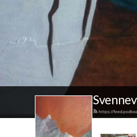
Svennev
https://feed.podbe