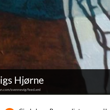
igs Hjørne
an.com/svennevig/feed.xml