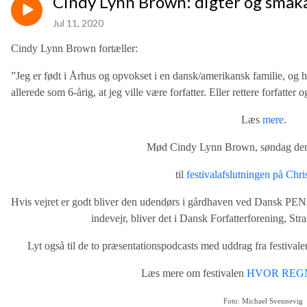
Cindy Lynn Brown: digter og småk
Jul 11, 2020
Cindy Lynn Brown fortæller:
”Jeg er født i Århus og opvokset i en dansk/amerikansk familie, og h
allerede som 6-årig, at jeg ville være forfatter. Eller rettere forfatte
Læs
mere
.
Mød Cindy Lynn Brown, søndag den 
til
festivalafslutningen på Chri
Hvis vejret er godt bliver den udendørs i gårdhaven ved Dansk PENs
indevejr, bliver det i Dansk Forfatterforening, Str
Lyt også til de to præsentationspodcasts med uddrag fra festivale
Læs mere om festivalen
HVOR REG
Foto: Michael Svennevig