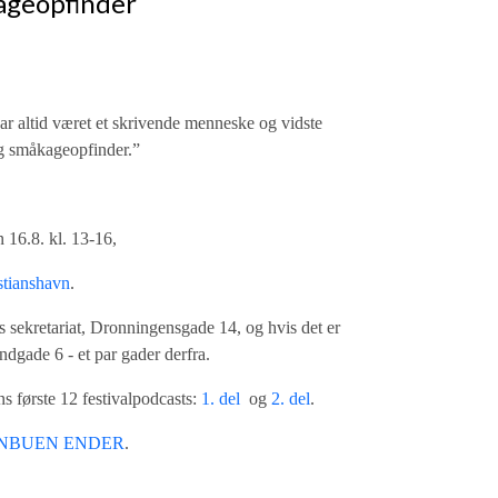
ageopfinder
ar altid været et skrivende menneske og vidste
r og småkageopfinder.”
16.8. kl. 13-16,
stianshavn
.
 sekretariat, Dronningensgade 14, og hvis det er
andgade 6 - et par gader derfra.
ns første 12 festivalpodcasts:
1. del
og
2. del
.
NBUEN ENDER
.