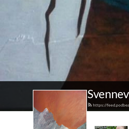
Svennev
https://feed.podbe