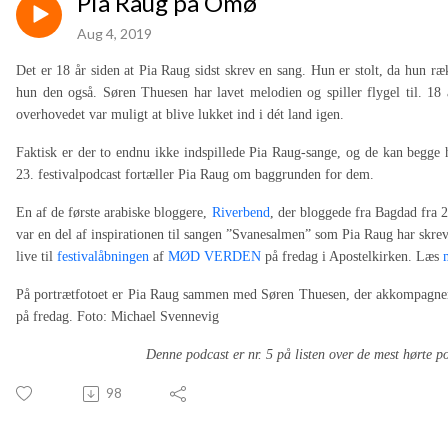
Pia Raug på Omø
Aug 4, 2019
Det er 18 år siden at Pia Raug sidst skrev en sang. Hun er stolt, da hun r
hun den også. Søren Thuesen har lavet melodien og spiller flygel til. 18 
overhovedet var muligt at blive lukket ind i dét land igen.
Faktisk er der to endnu ikke indspillede Pia Raug-sange, og de kan begge h
23. festivalpodcast fortæller Pia Raug om baggrunden for dem.
En af de første arabiske bloggere,
Riverbend
, der bloggede fra Bagdad fra 
var en del af inspirationen til sangen ”Svanesalmen” som Pia Raug har skre
live til
festivalåbningen
af
MØD VERDEN
på fredag i Apostelkirken.
Læs
På portrætfotoet er Pia Raug sammen med Søren Thuesen, der akkompagnerer
på fredag.
Foto: Michael Svennevig
Denne podcast er nr. 5 på listen over de mest hørte po
98