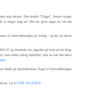
ækker mig teksten. Den hedder ”Flaget”. Senere synger
år er meget lang tid. Det har givet angst for om det
øres til festivalåbningen på fredag - og her på denne
2003-07 og berettede om angrebet på byen på sin blog,
vet, men endnu aldrig indspillet, men nu kan den høres
mere
.
 hende på Apostelkirkens flygel til festivalåbningen
dcast. Lyt til
TOP 10-LISTEN
.