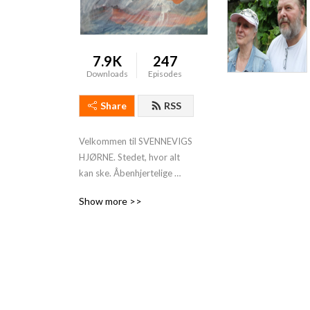
7.9K
247
Downloads
Episodes
Share
RSS
Velkommen til SVENNEVIGS 
HJØRNE. Stedet, hvor alt 
kan ske. Åbenhjertelige 
samtaler, betroelser - og 
Show more >>
røverhistorier. Det hele 
finder du i SVENNEVIGS 
HJØRNE.