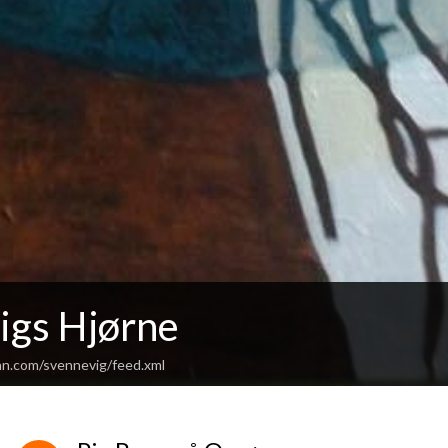
igs Hjørne
an.com/svennevig/feed.xml