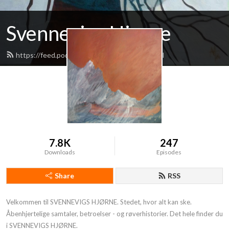
Svennevigs Hjørne
https://feed.podbean.com/svennevig/feed.xml
7.8K
247
Downloads
Episodes
Share
RSS
Velkommen til SVENNEVIGS HJØRNE. Stedet, hvor alt kan ske. 
Åbenhjertelige samtaler, betroelser - og røverhistorier. Det hele finder du 
i SVENNEVIGS HJØRNE.