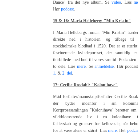
Dance" fra det nye album. Se
video
. Læs
m
Hør
podcast
.
15 & 16: Maria Helleberg: "Min Kristin"
I Maria Hellebergs roman "Min Kristin" træder
direkte ned i historien, og tilbage til 
stockholmske blodbad i 1520. Det er et stærkt
fascinerende kvindeportræt, der samtidig er
tidsbillede med bud til vores samtid. Podcasten 
to dele. Læs
mere
. Se
anmeldelse
. Hør podcas
1.
&
2. del
.
17: Cecilie Rosdahl: "Kolonihave"
Mød forfatter/manuskriptforfatter Cecilie Rosd
der byder indenfor i sin koloniha
Kortprosasamlingen "Kolonihave" beretter om 
vildtblomstrende liv i en kolonihave.
fællesskab og grænser for fællesskab, når beh
for at være alene er størst. Læs
mere
. Hør
podca