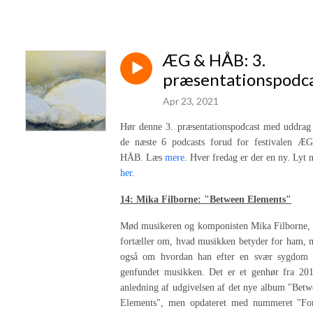
ÆG & HÅB: 3.
præsentationspodc
Apr 23, 2021
Hør denne 3. præsentationspodcast med uddrag 
de næste 6 podcasts forud for festivalen Æ
HÅB. Læs
mere
. Hver fredag er der en ny. Lyt
her
.
14: Mika Filborne: "Between Elements"
Mød musikeren og komponisten Mika Filborne, 
fortæller om, hvad musikken betyder for ham, 
også om hvordan han efter en svær sygdom 
genfundet musikken. Det er et genhør fra 201
anledning af udgivelsen af det nye album "Bet
Elements", men opdateret med nummeret "For