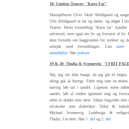
18: Limbus Teatret: "Kære Far"
Skuespilleren Ulver Skuli Abildgaard og sange
Ulla Abildgaard er far og datter, og udgør Li
Teatret. Deres forestilling "Kære far" handle
selvmord, men også om liv og fraværet af liv.
dem fortælle om baggrunden for stykket og de
arbejde med forestillingen. Læs
mere
.
anmeldelse
. Hør
podcast
.
19 & 20: Thulla & Svennevig: "I FRIT FAL
Nej, jeg var ikke bange, da jeg gik til lægen,
alting gik så hurtigt. Følte mig som en ørken
næring løb ud i sandet. Ligesom solen udtør
sandet, løb al væden igennem mig og forsva
uden at slukke min tørst. Sådan begyndte min 
tilværelse som diabetiker. Tekst & indtali
Michael Svennevig. Lyddesign & redigeri
Thulla. I to dele. Hør
1. del
og
2. del
.