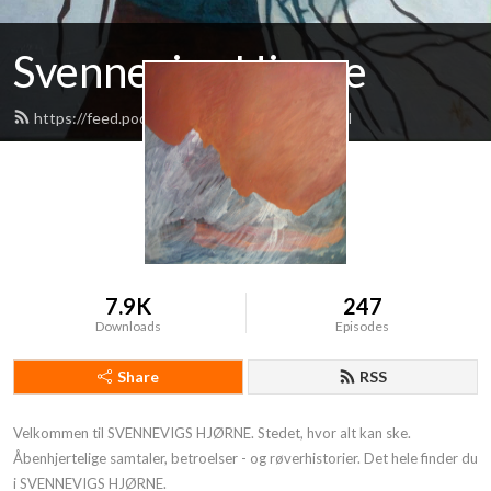
Svennevigs Hjørne
https://feed.podbean.com/svennevig/feed.xml
7.9K
247
Downloads
Episodes
Share
RSS
Velkommen til SVENNEVIGS HJØRNE. Stedet, hvor alt kan ske. 
Åbenhjertelige samtaler, betroelser - og røverhistorier. Det hele finder du 
i SVENNEVIGS HJØRNE.