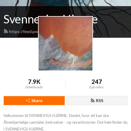
Svennevigs Hjørne
https://feed.podbean.com/svennevig/feed.xml
7.9K
247
Downloads
Episodes
Share
RSS
Velkommen til SVENNEVIGS HJØRNE. Stedet, hvor alt kan ske. 
Åbenhjertelige samtaler, betroelser - og røverhistorier. Det hele finder du 
i SVENNEVIGS HJØRNE.