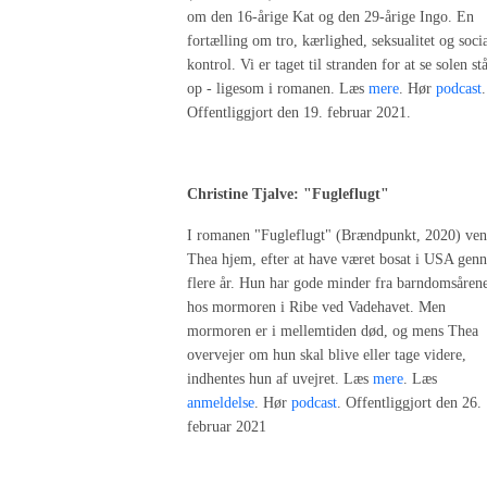
om den 16-årige Kat og den 29-årige Ingo. En
fortælling om tro, kærlighed, seksualitet og soci
kontrol. Vi er taget til stranden for at se solen st
op - ligesom i romanen. Læs
mere
. Hør
podcast
.
Offentliggjort den 19. februar 2021.
Christine Tjalve: "Fugleflugt"
I romanen "Fugleflugt" (Brændpunkt, 2020) ven
Thea hjem, efter at have været bosat i USA gen
flere år. Hun har gode minder fra barndomsåren
hos mormoren i Ribe ved Vadehavet. Men
mormoren er i mellemtiden død, og mens Thea
overvejer om hun skal blive eller tage videre,
indhentes hun af uvejret. Læs
mere
. Læs
anmeldelse
. Hør
podcast
. Offentliggjort den 26.
februar 2021