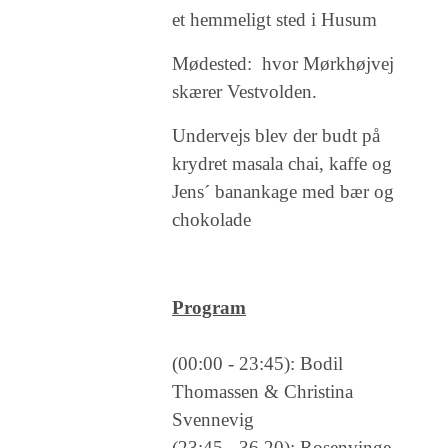
et hemmeligt sted i Husum
Mødested: hvor Mørkhøjvej
skærer Vestvolden.
Undervejs blev der budt på
krydret masala chai, kaffe og
Jens´ banankage med bær og
chokolade
Program
(00:00 - 23:45): Bodil
Thomassen & Christina
Svennevig
(23:45 - 36.20): Rosenvinge,