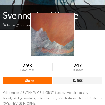
Svennevigs Hjørne
https://feed.podbean.com/svennevig/feed.xml
7.9K
247
Downloads
Episodes
Share
RSS
Velkommen til SVENNEVIGS HJØRNE. Stedet, hvor alt kan ske. 
Åbenhjertelige samtaler, betroelser - og røverhistorier. Det hele finder du 
i SVENNEVIGS HJØRNE.